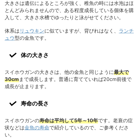
大きさは遺伝によるところが強く、稚魚の時には水泡はほ
とんどみられませんので、ある程度成長している個体を購
入して、大きさ水槽でゆったりと泳がせてください。
体系は
リュウキン
に似ていますが、背びれはなく、
ランチ
ュウ
型の金魚です。
体の大きさ
スイホウガンの大きさは、他の金魚と同じように
最大で
30cm
まで成長します。普通に育てていれば20cm前後で
成長が止まります。
寿命の長さ
スイホウガンの
寿命は平均して5年～10年
です。老衰の症
状などは
金魚の寿命
で紹介しているので、ご参考くださ
い。