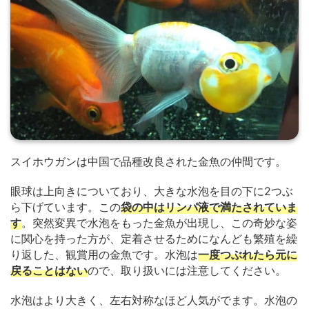
スイホウガンは中国で品種改良された金魚の仲間です。
眼球は上向きについており、大きな水泡を目の下に2つぶ
ら下げています。この
袋の中はリンパ液で満たされていま
す
。突然変異で水泡をもった金魚が出現し、この奇妙な姿
に関心を持った方が、定着させるためになんども繁殖を繰
り返した、観賞用の金魚です。水泡は
一度つぶれたら元に
戻ることはない
ので、取り扱いには注意してください。
水泡はより大きく、左右対称なほど人気がでます。水泡の