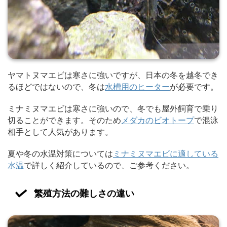
ヤマトヌマエビは寒さに強いですが、日本の冬を越冬でき
るほどではないので、冬は
水槽用のヒーター
が必要です。
ミナミヌマエビは寒さに強いので、冬でも屋外飼育で乗り
切ることができます。そのため
メダカのビオトープ
で混泳
相手として人気があります。
夏や冬の水温対策については
ミナミヌマエビに適している
水温
で詳しく紹介しているので、ご参考ください。
繁殖方法の難しさの違い