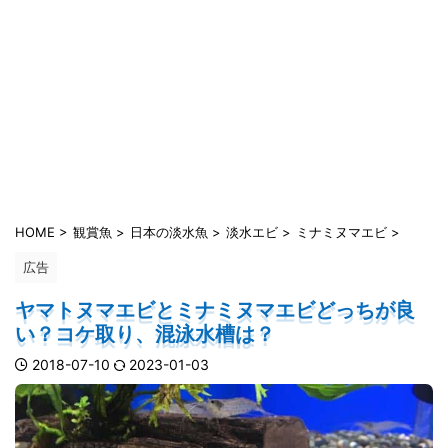
HOME
>
観賞魚
>
日本の淡水魚
>
淡水エビ
>
ミナミヌマエビ
>
広告
ヤマトヌマエビとミナミヌマエビどっちが良
い？コケ取り、混泳水槽は？
2018-07-10
2023-01-03