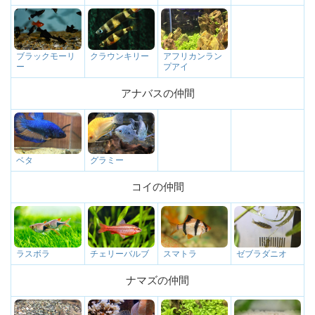
クラウンキリー
アフリカンラン
ブラックモーリ
プアイ
ー
アナバスの仲間
グラミー
ベタ
コイの仲間
チェリーバルブ
スマトラ
ゼブラダニオ
ラスボラ
ナマズの仲間