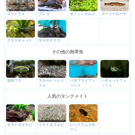
プレコ
オトシンクルス
クーリーローチ
コリドラス
サカサナマズ
グラスキャット
その他の熱帯魚
スカーレットジ
バタフライフィ
ハチェットフィ
淡水フグ
ェム
ッシュ
ッシュ
人気のタンクメイト
ミナミヌマエビ
レッドラムズホ
ヤマトヌマエビ
ーン