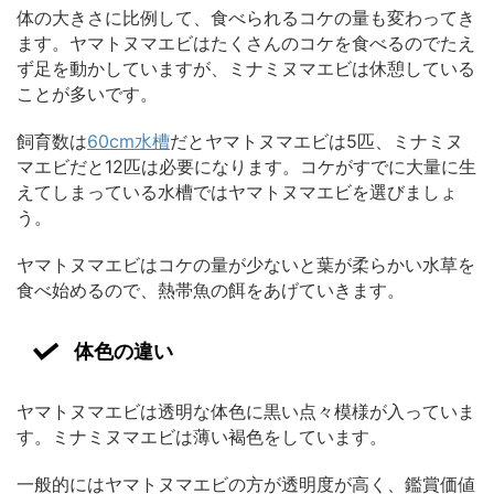
体の大きさに比例して、食べられるコケの量も変わってき
ます。ヤマトヌマエビはたくさんのコケを食べるのでたえ
ず足を動かしていますが、ミナミヌマエビは休憩している
ことが多いです。
飼育数は
60cm水槽
だとヤマトヌマエビは5匹、ミナミヌ
マエビだと12匹は必要になります。コケがすでに大量に生
えてしまっている水槽ではヤマトヌマエビを選びましょ
う。
ヤマトヌマエビはコケの量が少ないと葉が柔らかい水草を
食べ始めるので、熱帯魚の餌をあげていきます。
体色の違い
ヤマトヌマエビは透明な体色に黒い点々模様が入っていま
す。ミナミヌマエビは薄い褐色をしています。
一般的にはヤマトヌマエビの方が透明度が高く、鑑賞価値