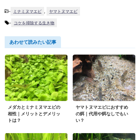
-
ミナミヌマエビ
,
ヤマトヌマエビ
-
コケを掃除する生き物
あわせて読みたい記事
メダカとミナミヌマエビの
ヤマトヌマエビにおすすめ
相性｜メリットとデメリッ
の餌｜代用や餌なしでもい
トは？
い？