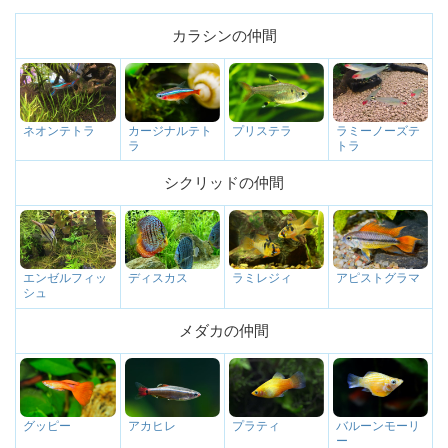
カラシンの仲間
カージナルテト
プリステラ
ラミーノーズテ
ネオンテトラ
ラ
トラ
シクリッドの仲間
ディスカス
ラミレジィ
アピストグラマ
エンゼルフィッ
シュ
メダカの仲間
アカヒレ
プラティ
バルーンモーリ
グッピー
ー