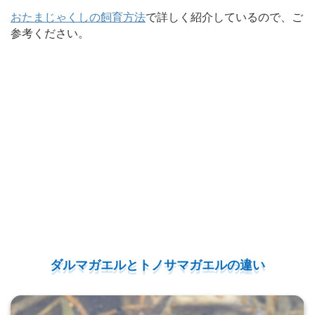
おたまじゃくしの飼育方法
で詳しく紹介しているので、ご
参考ください。
ダルマガエルとトノサマガエルの違い