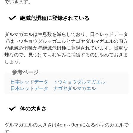
でいきます。
絶滅危惧種に登録されている
ダルマガエルは生息数を減らしており、日本レッドデータ
ではトウキョウダルマガエルとナゴヤダルマガエルの両方
が絶滅危惧種か準絶滅危惧種に登録されています。貴重な
蛙なので、見つけてもむやみに捕獲するのはやめておきま
しょう。
参考ページ
日本レッドデータ トウキョウダルマガエル
日本レッドデータ ナゴヤダルマガエル
体の大きさ
ダルマガエルの大きさは4cm～9cmになる小型のカエルで
す。