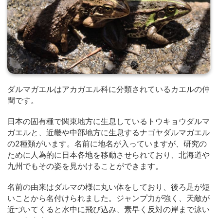
ダルマガエルはアカガエル科に分類されているカエルの仲
間です。
日本の固有種で関東地方に生息しているトウキョウダルマ
ガエルと、近畿や中部地方に生息するナゴヤダルマガエル
の2種類がいます。名前に地名が入っていますが、研究の
ために人為的に日本各地を移動させられており、北海道や
九州でもその姿を見かけることができます。
名前の由来はダルマの様に丸い体をしており、後ろ足が短
いことから名付けられました。ジャンプ力が強く、天敵が
近づいてくると水中に飛び込み、素早く反対の岸まで泳い