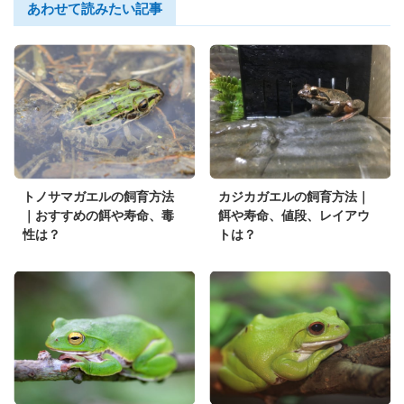
あわせて読みたい記事
トノサマガエルの飼育方法
カジカガエルの飼育方法｜
｜おすすめの餌や寿命、毒
餌や寿命、値段、レイアウ
性は？
トは？