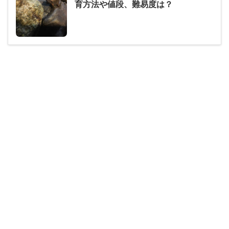
育方法や値段、難易度は？