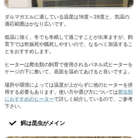
ダルマガエルに適している温度は18度～28度と、気温の
適応範囲はかなり広いです。
低温に強く、冬でも冬眠して過ごすことが出来ますが、飼
育下では乾燥死や餓死しやすいので、なるべく加温するこ
とをおすすめします。
ヒーターは爬虫類の飼育で使用されるパネル式ヒーターを
ケージの下に敷いて、底面を温めてあげると良いですよ。
場所や環境によっては温度が上がらずに他のヒーターを併
用する必要もあります。使い方や選び方については
爬虫類
におすすめのヒーター
で詳しく紹介しているので、ご参考
下さい。
餌は昆虫がメイン