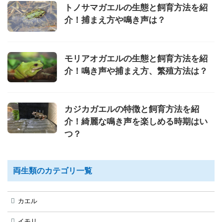
トノサマガエルの生態と飼育方法を紹
介！捕まえ方や鳴き声は？
モリアオガエルの生態と飼育方法を紹
介！鳴き声や捕まえ方、繁殖方法は？
カジカガエルの特徴と飼育方法を紹
介！綺麗な鳴き声を楽しめる時期はい
つ？
両生類のカテゴリ一覧
カエル
イモリ