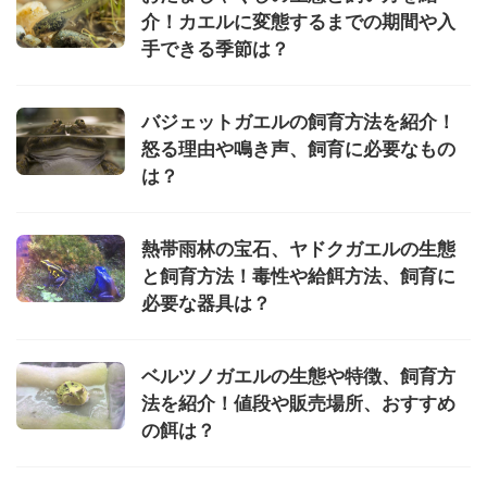
介！カエルに変態するまでの期間や入
手できる季節は？
バジェットガエルの飼育方法を紹介！
怒る理由や鳴き声、飼育に必要なもの
は？
熱帯雨林の宝石、ヤドクガエルの生態
と飼育方法！毒性や給餌方法、飼育に
必要な器具は？
ベルツノガエルの生態や特徴、飼育方
法を紹介！値段や販売場所、おすすめ
の餌は？