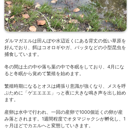
ダルマガエルは田んぼや水辺近くにある背丈の低い草原を
好んでおり、餌はコオロギやガ、バッタなどの小型昆虫を
捕食しています。
冬の間は土の中や落ち葉の中で冬眠をしており、4月にな
ると冬眠から覚めて繁殖を始めます。
繁殖時期になるとオスは縄張り意識が強くなり、メスを呼
ぶために「ゲエエエエ」っと夜に大きな鳴き声を出し始め
ます。
産卵は水中で行われ、一回の産卵で1000個近くの卵が産
み落とされます。1週間程度でオタマジャクシが孵化し、1
ヶ月ほどでカエルへと変態していきます。